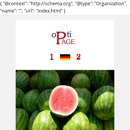
{ "@context": "http://schema.org", "@type": "Organization",
"name": "", "url": "index.html" }