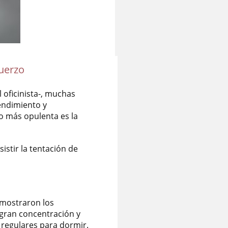
muerzo
 oficinista-, muchas
endimiento y
o más opulenta es la
istir la tentación de
emostraron los
 gran concentración y
 regulares para dormir.