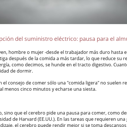
pción del suministro eléctrico: pausa para el al
oven, hombre o mujer -desde el trabajador más duro hasta el
iga después de la comida a más tardar, lo que reduce su r
ergía, como decimos, se hunde en el tracto digestivo. Cuant
idad de dormir.
n el consejo de comer sólo una "comida ligera" no suelen res
 al menos cinco minutos y echarse una siesta.
no, sino que el cerebro pide una pausa para comer, como d
sidad de Harvard (EE.UU.). En las tareas que requieren una
dizaje, el cerebro puede rendir mejor si se toma descansos