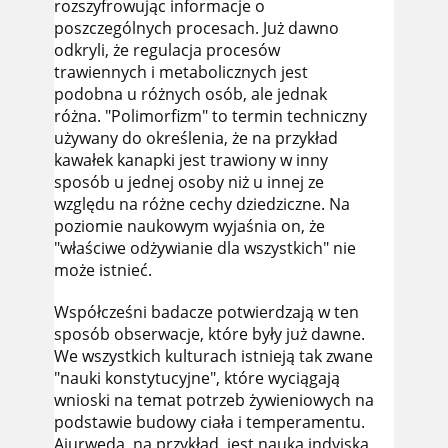
rozszyfrowując informacje o
poszczególnych procesach. Już dawno
odkryli, że regulacja procesów
trawiennych i metabolicznych jest
podobna u różnych osób, ale jednak
różna. "Polimorfizm" to termin techniczny
używany do określenia, że na przykład
kawałek kanapki jest trawiony w inny
sposób u jednej osoby niż u innej ze
względu na różne cechy dziedziczne. Na
poziomie naukowym wyjaśnia on, że
"właściwe odżywianie dla wszystkich" nie
może istnieć.
Współcześni badacze potwierdzają w ten
sposób obserwacje, które były już dawne.
We wszystkich kulturach istnieją tak zwane
"nauki konstytucyjne", które wyciągają
wnioski na temat potrzeb żywieniowych na
podstawie budowy ciała i temperamentu.
Ajurweda, na przykład, jest nauką indyjską,