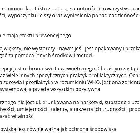
e minimum kontaktu z naturą, samotności i towarzystwa, rad
ści, wypoczynku i ciszy oraz wyniesienia ponad codzienność 
 nie mają efektu prewencyjnego
ajwiększy, nie wystarczy - nawet jeśli jest opakowany i prze
gać za pomocą innych środków i metod.
cepcji jest ochrona świata wewnętrznego. Chciałbym zastąpi
az wiele innych specyficznych praktyk profilaktycznych. Oc
zdrowia i profilaktyka w rozumieniu WHO. Jest ona zorient
b systemowa, a przede wszystkim pozytywna.
znego nie jest ukierunkowana na narkotyki, substancje uzal
liwości, umiejętności i talenty, a także na ich trudności i p
azać witalność.
wiska jest równie ważna jak ochrona środowiska