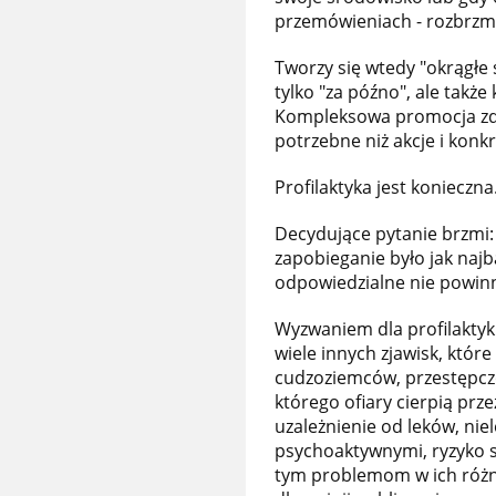
przemówieniach - rozbrzmie
Tworzy się wtedy "okrągłe s
tylko "za późno", ale takż
Kompleksowa promocja zdr
potrzebne niż akcje i konk
Profilaktyka jest konieczna
Decydujące pytanie brzmi: J
zapobieganie było jak naj
odpowiedzialne nie powin
Wyzwaniem dla profilaktyki
wiele innych zjawisk, któr
cudzoziemców, przestępcz
którego ofiary cierpią prze
uzależnienie od leków, nie
psychoaktywnymi, ryzyko 
tym problemom w ich różny