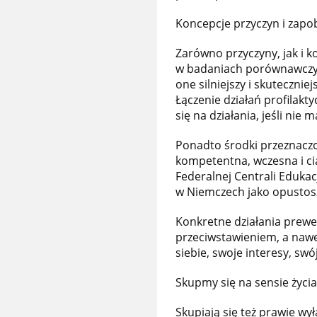
Koncepcje przyczyn i zap
Zarówno przyczyny, jak i
w badaniach porównawczych
one silniejszy i skutecznie
Łączenie działań profilakt
się na działania, jeśli nie
Ponadto środki przeznaczon
kompetentna, wczesna i cią
Federalnej Centrali Edukac
w Niemczech jako opustosza
Konkretne działania prewe
przeciwstawieniem, a nawet 
siebie, swoje interesy, swó
Skupmy się na sensie życia
Skupiają się też prawie wy