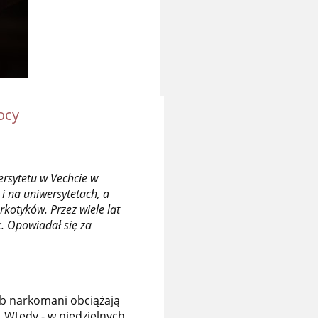
ocy
rsytetu w Vechcie w
i na uniwersytetach, a
rkotyków. Przez wiele lat
. Opowiadał się za
lub narkomani obciążają
 Wtedy - w niedzielnych