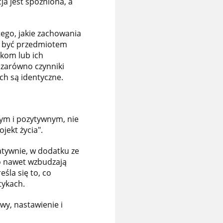
ja jest spóźniona, a
tego, jakie zachowania
ny być przedmiotem
skom lub ich
 zarówno czynniki
ch są identyczne.
nym i pozytywnym, nie
jekt życia".
atywnie, w dodatku ze
o nawet wzbudzają
śla się to, co
tykach.
wy, nastawienie i