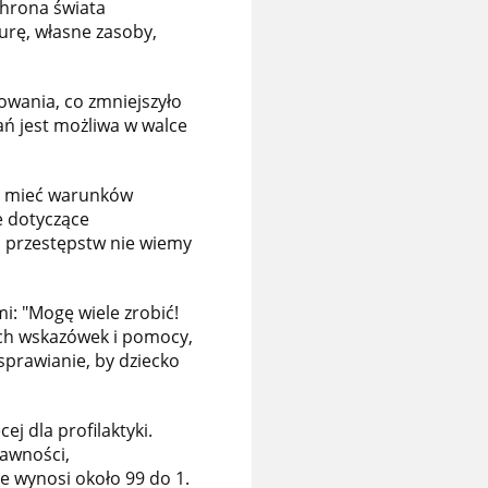
chrona świata
urę, własne zasoby,
wania, co zmniejszyło
ń jest możliwa w walce
my mieć warunków
e dotyczące
ci przestępstw nie wiemy
: "Mogę wiele zrobić!
ych wskazówek i pomocy,
sprawianie, by dziecko
ej dla profilaktyki.
rawności,
e wynosi około 99 do 1.