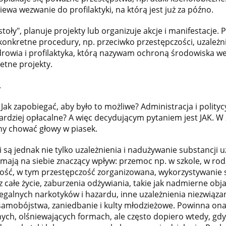
wa wezwanie do profilaktyki, na którą jest już za późno.
toły", planuje projekty lub organizuje akcje i manifestacje.
e konkretne procedury, np. przeciwko przestępczości, uzale
owia i profilaktyka, którą nazywam ochroną środowiska we
retne projekty.
.
ak zapobiegać, aby było to możliwe? Administracja i politycy
bardziej opłacalne? A więc decydującym pytaniem jest JAK.
ny chować głowy w piasek.
 są jednak nie tylko uzależnienia i nadużywanie substancji uz
e mają na siebie znaczący wpływ: przemoc np. w szkole, w rod
ość, w tym przestępczość zorganizowana, wykorzystywanie 
z całe życie, zaburzenia odżywiania, takie jak nadmierne obja
legalnych narkotyków i hazardu, inne uzależnienia niezwiąz
samobójstwa, zaniedbanie i kulty młodzieżowe. Powinna on
ch, olśniewających formach, ale często dopiero wtedy, gdy 