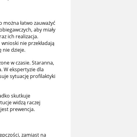
co można łatwo zauważyć
pobiegawczych, aby miały
z ich realizacja.
 wnioski nie przekładają
 nie dzieje.
zone w czasie. Staranna,
. W ekspertyzie dla
je sytuację profilaktyki
adko skutkuje
tucje widzą raczej
 jest prewencja.
ępczości, zamiast na