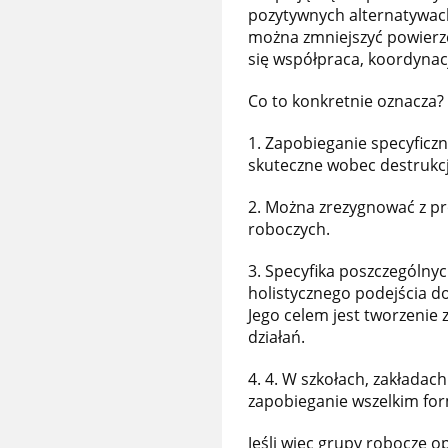
pozytywnych alternatywach
można zmniejszyć powierzc
się współpraca, koordynacja
Co to konkretnie oznacza?
1. Zapobieganie specyficzn
skuteczne wobec destrukcj
2. Można zrezygnować z pro
roboczych.
3. Specyfika poszczególnych
holistycznego podejścia do
Jego celem jest tworzenie 
działań.
4. 4. W szkołach, zakładac
zapobieganie wszelkim fo
Jeśli więc grupy robocze o