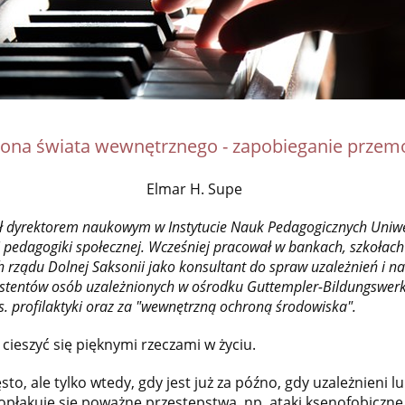
ona świata wewnętrznego - zapobieganie przem
Elmar H. Supe
ył dyrektorem naukowym w Instytucie Nauk Pedagogicznych Uniwe
i pedagogiki społecznej. Wcześniej pracował w bankach, szkołach 
h rządu Dolnej Saksonii jako konsultant do spraw uzależnień i na
stentów osób uzależnionych w ośrodku Guttempler-Bildungswerk
 profilaktyki oraz za "wewnętrzną ochroną środowiska".
 cieszyć się pięknymi rzeczami w życiu.
sto, ale tylko wtedy, gdy jest już za późno, gdy uzależnieni 
opłakuje się poważne przestępstwa, np. ataki ksenofobiczne.