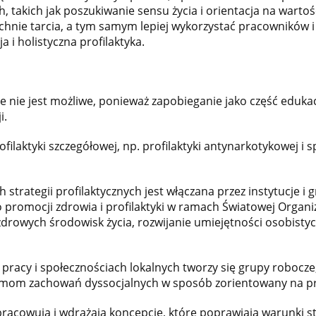
, takich jak poszukiwanie sensu życia i orientacja na warto
hnie tarcia, a tym samym lepiej wykorzystać pracowników i 
 i holistyczna profilaktyka.
e nie jest możliwe, ponieważ zapobieganie jako część edukacj
i.
filaktyki szczegółowej, np. profilaktyki antynarkotykowej i 
 strategii profilaktycznych jest włączana przez instytucje i
 promocji zdrowia i profilaktyki w ramach Światowej Organi
zdrowych środowisk życia, rozwijanie umiejętności osobistych
h pracy i społecznościach lokalnych tworzy się grupy robocze
rmom zachowań dyssocjalnych w sposób zorientowany na prz
pracowują i wdrażają koncepcje, które poprawiają warunki st