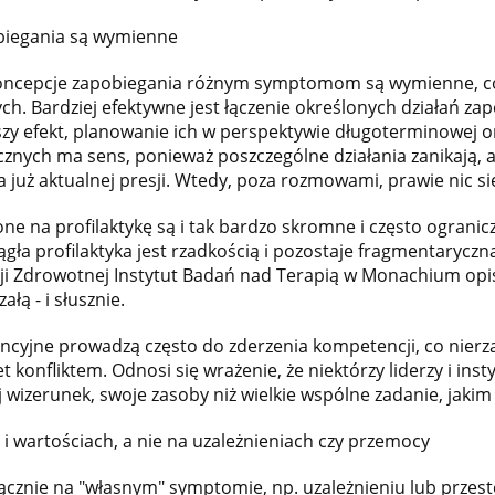
obiegania są wymienne
 koncepcje zapobiegania różnym symptomom są wymienne, 
. Bardziej efektywne jest łączenie określonych działań za
jszy efekt, planowanie ich w perspektywie długoterminowej ora
ycznych ma sens, ponieważ poszczególne działania zanikają, a
 ma już aktualnej presji. Wtedy, poza rozmowami, prawie nic się
e na profilaktykę są i tak bardzo skromne i często ogranic
gła profilaktyka jest rzadkością i pozostaje fragmentaryczna
ji Zdrowotnej Instytut Badań nad Terapią w Monachium opisu
łą - i słusznie.
ncyjne prowadzą często do zderzenia kompetencji, co nierz
konfliktem. Odnosi się wrażenie, że niektórzy liderzy i insty
j wizerunek, swoje zasoby niż wielkie wspólne zadanie, jakim
 i wartościach, a nie na uzależnieniach czy przemocy
łącznie na "własnym" symptomie, np. uzależnieniu lub przest