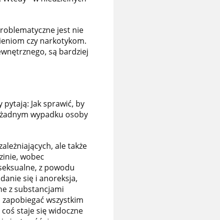
 Problematyczne jest nie
żnieniom czy narkotykom.
wnętrznego, są bardziej
 pytają: Jak sprawić, by
 W żadnym wypadku osoby
ależniających, ale także
zinie, wobec
seksualne, z powodu
danie się i anoreksja,
ane z substancjami
a zapobiegać wszystkim
coś staje się widoczne