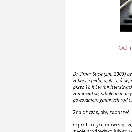
Ochr
Dr Elmar Supe (zm. 2003) b
zakresie pedagogiki ogólnej 
przez 18 lat w ministerstwac
zajmował się szkoleniem asy
powołaniem gminnych rad ds.
Znajdź czas, aby zobaczyć i
O profilaktyce mówi się czę
swoje środowisko lub gdy 