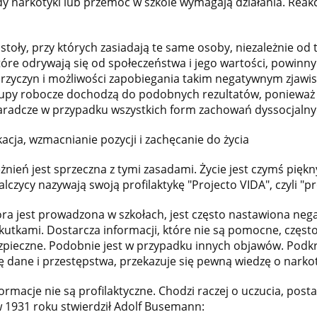
 gdy narkotyki lub przemoc w szkole wymagają działania. Reakc
 stoły, przy których zasiadają te same osoby, niezależnie od 
, które odrywają się od społeczeństwa i jego wartości, powin
przyczyn i możliwości zapobiegania takim negatywnym zjawi
grupy robocze dochodzą do podobnych rezultatów, ponieważ
 zaradcze w przypadku wszystkich form zachowań dyssocjalny
kacja, wzmacnianie pozycji i zachęcanie do życia
eżnień jest sprzeczna z tymi zasadami. Życie jest czymś pięk
lczycy nazywają swoją profilaktykę "Projecto VIDA", czyli "pro
tóra jest prowadzona w szkołach, jest często nastawiona neg
utkami. Dostarcza informacji, które nie są pomocne, częst
zpieczne. Podobnie jest w przypadku innych objawów. Podkre
ę dane i przestępstwa, przekazuje się pewną wiedzę o narko
rmacje nie są profilaktyczne. Chodzi raczej o uczucia, posta
w 1931 roku stwierdził Adolf Busemann: