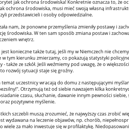
orytet jak ochrona środowiska! Konkretnie oznacza to, że o
k ochrona środowiska, musi mieć swoją własną infrastrukt
zyli przedstawicieli i osoby odpowiedzialne.
ła nam, że ponowne przemyślenia zmieniły postawy i zacho
ację środowiska. W ten sam sposób zmiana postaw i zachowa
zczeniem wnętrz.
 jest konieczne także tutaj, jeśli my w Niemczech nie chce
 w tym kierunku zmierzamy, co pokazują statystyki policyjn
y - także ze szkół. Jeśli weźmiemy pod uwagę, że o większoś
to rozwój sytuacji staje się groźny.
 temat uczestnicy wracają do domu z następującymi myślami
bezsilny!". Otrzymują też od siebie nawzajem kilka konkretn
osiadanie czasu, słuchanie, dawanie innym pewności siebie, 
, oraz pozytywne myślenie.
tkich szczebli muszą zrozumieć, że najwyższy czas zrobić więc
est wydawana na leczenie objawów, np. chorób, niepełnosp
o wiele za mało inwestuje się w profilaktykę. Niedopasowani