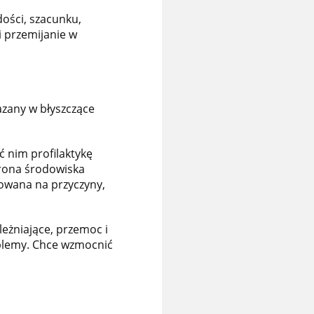
ości, szacunku,
i przemijanie w
kazany w błyszczące
ć nim profilaktykę
hrona środowiska
owana na przyczyny,
eżniające, przemoc i
roblemy. Chce wzmocnić