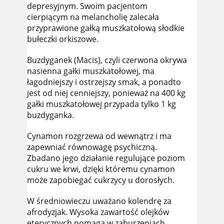
depresyjnym. Swoim pacjentom
cierpiącym na melancholię zalecała
przyprawione gałką muszkatołową słodkie
bułeczki orkiszowe.
Buzdyganek (Macis), czyli czerwona okrywa
nasienna gałki muszkatołowej, ma
łagodniejszy i ostrzejszy smak, a ponadto
jest od niej cenniejszy, ponieważ na 400 kg
gałki muszkatołowej przypada tylko 1 kg
buzdyganka.
Cynamon rozgrzewa od wewnątrz i ma
zapewniać równowagę psychiczną.
Zbadano jego działanie regulujące poziom
cukru we krwi, dzięki któremu cynamon
może zapobiegać cukrzycy u dorosłych.
W średniowieczu uważano kolendrę za
afrodyzjak. Wysoka zawartość olejków
eterycznych pomaga w zaburzeniach