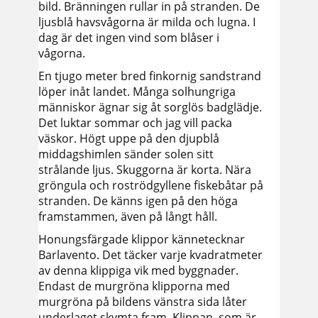
bild. Bränningen rullar in på stranden. De
ljusblå havsvågorna är milda och lugna. I
dag är det ingen vind som blåser i
vågorna.
En tjugo meter bred finkornig sandstrand
löper inåt landet. Många solhungriga
människor ägnar sig åt sorglös badglädje.
Det luktar sommar och jag vill packa
väskor. Högt uppe på den djupblå
middagshimlen sänder solen sitt
strålande ljus. Skuggorna är korta. Nära
gröngula och roströdgyllene fiskebåtar på
stranden. De känns igen på den höga
framstammen, även på långt håll.
Honungsfärgade klippor kännetecknar
Barlavento. Det täcker varje kvadratmeter
av denna klippiga vik med byggnader.
Endast de murgröna klipporna med
murgröna på bildens vänstra sida låter
underlaget skymta fram. Klippan, som är