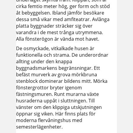
cirka femtio meter hög, ger form och stöd
åt bebyggelsen. Ibland jämför besökare
dessa små vikar med amfiteatrar. Avlånga
platta byggnader sträcker sig över
varandra i de mest trånga utrymmena.
Alla fönsterögon är vända mot havet.
De osmyckade, vitkalkade husen är
funktionella och strama. De underordnar
allting under den knappa
byggnadsmarkens begränsningar. Ett
befäst murverk av grova mörkbruna
stenblock dominerar bildens mitt. Mörka
fönstergrottor bryter igenom
fästningsmuren. Runt murarna växte
husraderna uppåt i sluttningen. Till
vänster om den klippiga utskjutningen
öppnar sig viken. Här finns plats för
moderna flervåningshus med
semesterlägenheter.