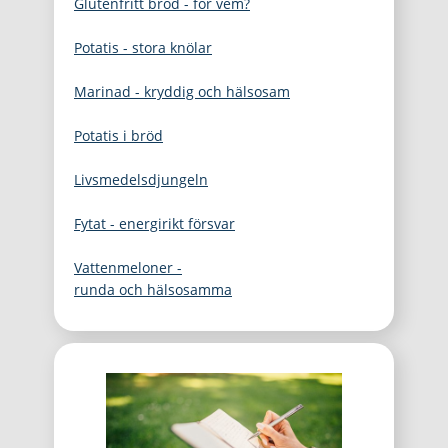
Glutenfritt bröd - för vem?
Potatis - stora knölar
Marinad - kryddig och hälsosam
Potatis i bröd
Livsmedelsdjungeln
Fytat - energirikt försvar
Vattenmeloner -
runda och hälsosamma