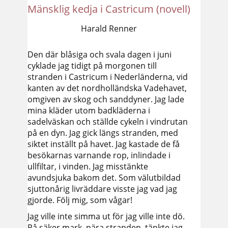
Mänsklig kedja i Castricum (novell)
Harald Renner
Den där blåsiga och svala dagen i juni
cyklade jag tidigt på morgonen till
stranden i Castricum i Nederländerna, vid
kanten av det nordholländska Vadehavet,
omgiven av skog och sanddyner. Jag lade
mina kläder utom badkläderna i
sadelväskan och ställde cykeln i vindrutan
på en dyn. Jag gick längs stranden, med
siktet inställt på havet. Jag kastade de få
besökarnas varnande rop, inlindade i
ullfiltar, i vinden. Jag misstänkte
avundsjuka bakom det. Som välutbildad
sjuttonårig livräddare visste jag vad jag
gjorde. Följ mig, som vågar!
Jag ville inte simma ut för jag ville inte dö.
På säker mark, nära stranden, tänkte jag