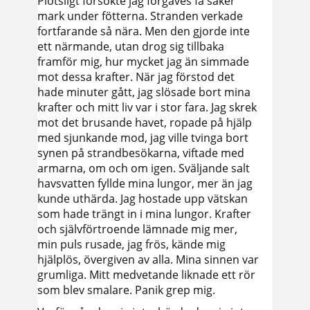
Plötsligt försökte jag förgäves få säker
mark under fötterna. Stranden verkade
fortfarande så nära. Men den gjorde inte
ett närmande, utan drog sig tillbaka
framför mig, hur mycket jag än simmade
mot dessa krafter. När jag förstod det
hade minuter gått, jag slösade bort mina
krafter och mitt liv var i stor fara. Jag skrek
mot det brusande havet, ropade på hjälp
med sjunkande mod, jag ville tvinga bort
synen på strandbesökarna, viftade med
armarna, om och om igen. Sväljande salt
havsvatten fyllde mina lungor, mer än jag
kunde uthärda. Jag hostade upp vätskan
som hade trängt in i mina lungor. Krafter
och självförtroende lämnade mig mer,
min puls rusade, jag frös, kände mig
hjälplös, övergiven av alla. Mina sinnen var
grumliga. Mitt medvetande liknade ett rör
som blev smalare. Panik grep mig.