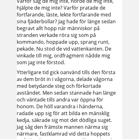
Varför såg de mig inte, hörde de mig inte,
hjälpte de mig inte? Varför pratade de
fortfarande, läste, lekte fortfarande med
sina fjäderbollar? Jag hade för länge sedan
begravt allt hopp när människor på
stranden verkade röra sig som på
kommando, hoppade upp, sprang runt,
pekade. Nu stod de vid vattenkanten. De
vinkade till mig, ordfragment nådde mig
som jag inte förstod.
Ytterligare tid gick oanvänd tills den första
av dem bröt in i vågorna, delade vågorna
med betydande steg och förkortade
avståndet. Men sedan stannade han länge
och väntade tills andra var öppna för
honom. De höll varandra i händerna,
radade upp sig för att bilda en mänsklig
kedja, säkrade sig mot det dödliga suget.
Jag såg den främste mannen närma sig
närmare, fastklamrad vid detta hoppets