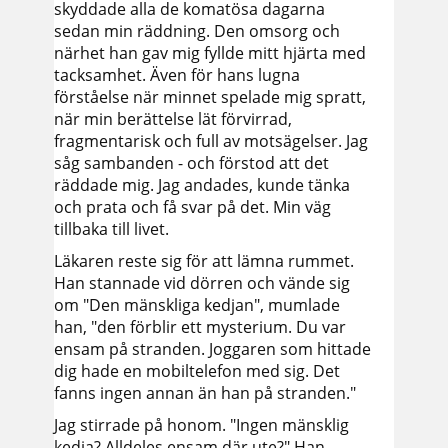
skyddade alla de komatösa dagarna
sedan min räddning. Den omsorg och
närhet han gav mig fyllde mitt hjärta med
tacksamhet. Även för hans lugna
förståelse när minnet spelade mig spratt,
när min berättelse lät förvirrad,
fragmentarisk och full av motsägelser. Jag
såg sambanden - och förstod att det
räddade mig. Jag andades, kunde tänka
och prata och få svar på det. Min väg
tillbaka till livet.
Läkaren reste sig för att lämna rummet.
Han stannade vid dörren och vände sig
om "Den mänskliga kedjan", mumlade
han, "den förblir ett mysterium. Du var
ensam på stranden. Joggaren som hittade
dig hade en mobiltelefon med sig. Det
fanns ingen annan än han på stranden."
Jag stirrade på honom. "Ingen mänsklig
kedja? Alldeles ensam där ute?" Han