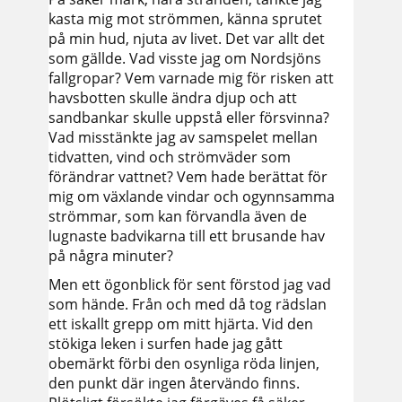
kasta mig mot strömmen, känna sprutet
på min hud, njuta av livet. Det var allt det
som gällde. Vad visste jag om Nordsjöns
fallgropar? Vem varnade mig för risken att
havsbotten skulle ändra djup och att
sandbankar skulle uppstå eller försvinna?
Vad misstänkte jag av samspelet mellan
tidvatten, vind och strömväder som
förändrar vattnet? Vem hade berättat för
mig om växlande vindar och ogynnsamma
strömmar, som kan förvandla även de
lugnaste badvikarna till ett brusande hav
på några minuter?
Men ett ögonblick för sent förstod jag vad
som hände. Från och med då tog rädslan
ett iskallt grepp om mitt hjärta. Vid den
stökiga leken i surfen hade jag gått
obemärkt förbi den osynliga röda linjen,
den punkt där ingen återvändo finns.