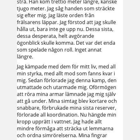
strå. Han kom trettio meter längre, kanske
tjugo meter. Jag såg handen som sträckte
sig efter mig. Jag läste orden från
frälsarens läppar. Jag förstod att jag skulle
hålla ut, bara inte ge upp nu. Dessa sista,
dessa desperata, helt avgörande
ögonblick skulle komma. Det var det enda
som spelade någon roll. Inget annat
längre.
Jag kämpade med dem för mitt liv, med all
min styrka, med allt mod som fanns kvar i
mig. Sedan förlorade jag denna kamp, den
utmattade och utarmade mig. Oförmögen
att röra mina armar lämnade jag mig själv
att gå under. Mina simtag blev kortare och
snabbare, förbrukade mina sista reserver,
förlorade all koordination. Nu hängde min
kropp upprätt i vattnet. Jag hade allt
mindre förmåga att sträcka ut lemmarna
och ordna simrörelserna. Mina fingrar