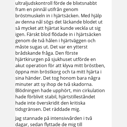
ultraljudskontroll förde de blixtsnabbt
fram en pinnål utifrån genom
bröstmuskeln in i hjärtsäcken. Med hjälp
av denna nål sögs det läckande blodet ut
så mycket att hjärtat kunde veckla ut sig
igen. Färskt blod flödade in i hjärtsäcken
genom de två hålen i hjärtväggen och
måste sugas ut. Det var en ytterst
brådskande fråga. Den förste
hjärtkirurgen på sjukhuset utförde en
akut operation för att klyva mitt bröstben,
öppna min bröstkorg och ta mitt hjärta i
sina händer. Det tog honom bara några
minuter att sy ihop de två skadorna.
Blödningen hade upphört, min cirkulation
hade förblivit stabil, hjärtstilleståndet
hade inte överskridit den kritiska
tidsgränsen. Det räddade mig.
Jag stannade på intensivvården i två
dagar, sedan flyttade de mig till