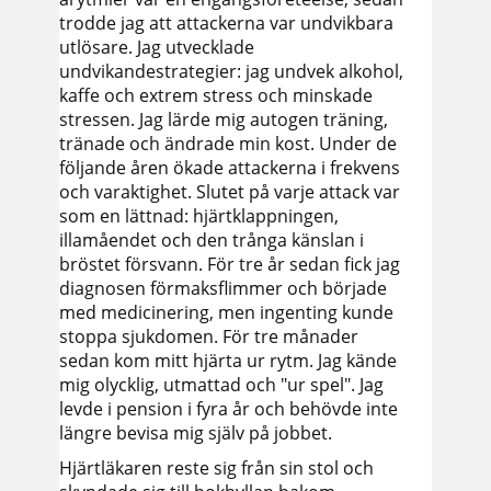
trodde jag att attackerna var undvikbara
utlösare. Jag utvecklade
undvikandestrategier: jag undvek alkohol,
kaffe och extrem stress och minskade
stressen. Jag lärde mig autogen träning,
tränade och ändrade min kost. Under de
följande åren ökade attackerna i frekvens
och varaktighet. Slutet på varje attack var
som en lättnad: hjärtklappningen,
illamåendet och den trånga känslan i
bröstet försvann. För tre år sedan fick jag
diagnosen förmaksflimmer och började
med medicinering, men ingenting kunde
stoppa sjukdomen. För tre månader
sedan kom mitt hjärta ur rytm. Jag kände
mig olycklig, utmattad och "ur spel". Jag
levde i pension i fyra år och behövde inte
längre bevisa mig själv på jobbet.
Hjärtläkaren reste sig från sin stol och