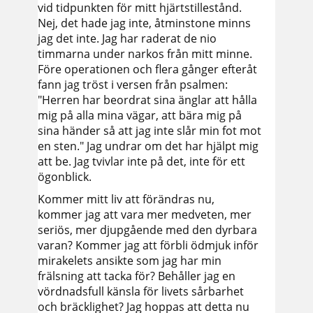
vid tidpunkten för mitt hjärtstillestånd.
Nej, det hade jag inte, åtminstone minns
jag det inte. Jag har raderat de nio
timmarna under narkos från mitt minne.
Före operationen och flera gånger efteråt
fann jag tröst i versen från psalmen:
"Herren har beordrat sina änglar att hålla
mig på alla mina vägar, att bära mig på
sina händer så att jag inte slår min fot mot
en sten." Jag undrar om det har hjälpt mig
att be. Jag tvivlar inte på det, inte för ett
ögonblick.
Kommer mitt liv att förändras nu,
kommer jag att vara mer medveten, mer
seriös, mer djupgående med den dyrbara
varan? Kommer jag att förbli ödmjuk inför
mirakelets ansikte som jag har min
frälsning att tacka för? Behåller jag en
vördnadsfull känsla för livets sårbarhet
och bräcklighet? Jag hoppas att detta nu