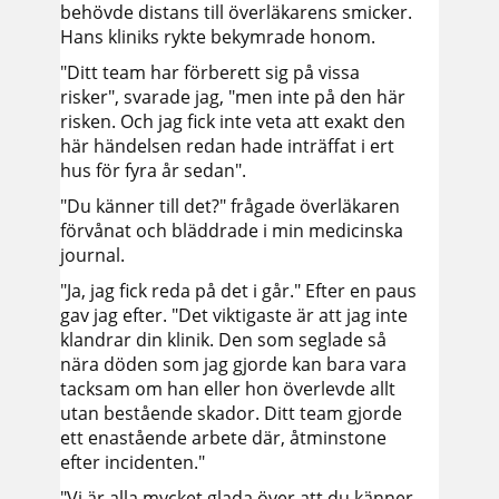
behövde distans till överläkarens smicker.
Hans kliniks rykte bekymrade honom.
"Ditt team har förberett sig på vissa
risker", svarade jag, "men inte på den här
risken. Och jag fick inte veta att exakt den
här händelsen redan hade inträffat i ert
hus för fyra år sedan".
"Du känner till det?" frågade överläkaren
förvånat och bläddrade i min medicinska
journal.
"Ja, jag fick reda på det i går." Efter en paus
gav jag efter. "Det viktigaste är att jag inte
klandrar din klinik. Den som seglade så
nära döden som jag gjorde kan bara vara
tacksam om han eller hon överlevde allt
utan bestående skador. Ditt team gjorde
ett enastående arbete där, åtminstone
efter incidenten."
"Vi är alla mycket glada över att du känner