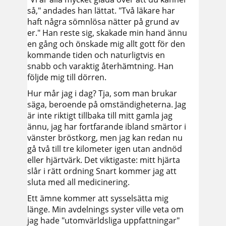
så," andades han lättat. "Två läkare har
haft några sömnlösa nätter på grund av
er." Han reste sig, skakade min hand ännu
en gång och önskade mig allt gott för den
kommande tiden och naturligtvis en
snabb och varaktig återhämtning. Han
följde mig till dörren.
Hur mår jag i dag? Tja, som man brukar
säga, beroende på omständigheterna. Jag
är inte riktigt tillbaka till mitt gamla jag
ännu, jag har fortfarande ibland smärtor i
vänster bröstkorg, men jag kan redan nu
gå två till tre kilometer igen utan andnöd
eller hjärtvärk. Det viktigaste: mitt hjärta
slår i rätt ordning Snart kommer jag att
sluta med all medicinering.
Ett ämne kommer att sysselsätta mig
länge. Min avdelnings syster ville veta om
jag hade "utomvärldsliga uppfattningar"