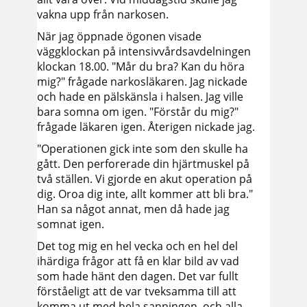
vakna upp från narkosen.
När jag öppnade ögonen visade
väggklockan på intensivvårdsavdelningen
klockan 18.00. "Mår du bra? Kan du höra
mig?" frågade narkosläkaren. Jag nickade
och hade en pälskänsla i halsen. Jag ville
bara somna om igen. "Förstår du mig?"
frågade läkaren igen. Återigen nickade jag.
"Operationen gick inte som den skulle ha
gått. Den perforerade din hjärtmuskel på
två ställen. Vi gjorde en akut operation på
dig. Oroa dig inte, allt kommer att bli bra."
Han sa något annat, men då hade jag
somnat igen.
Det tog mig en hel vecka och en hel del
ihärdiga frågor att få en klar bild av vad
som hade hänt den dagen. Det var fullt
förståeligt att de var tveksamma till att
komma ut med hela sanningen, och alla