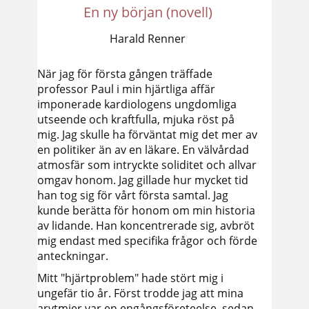
En ny början (novell)
Harald Renner
När jag för första gången träffade
professor Paul i min hjärtliga affär
imponerade kardiologens ungdomliga
utseende och kraftfulla, mjuka röst på
mig. Jag skulle ha förväntat mig det mer av
en politiker än av en läkare. En välvårdad
atmosfär som intryckte soliditet och allvar
omgav honom. Jag gillade hur mycket tid
han tog sig för vårt första samtal. Jag
kunde berätta för honom om min historia
av lidande. Han koncentrerade sig, avbröt
mig endast med specifika frågor och förde
anteckningar.
Mitt "hjärtproblem" hade stört mig i
ungefär tio år. Först trodde jag att mina
arytmier var en engångsföreteelse, sedan