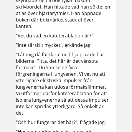
skyndade sig till bokhyllan bakom
skrivbordet. Han hittade vad han sökte: en
atlas över hjärtarytmier. Han öppnade
boken där bokmärket stack ut över
kanten.
"Vet du vad en kateterablation är?"
"Inte särskilt mycket", erkände jag.
"Låt mig då förklara med hjälp av de här
bilderna. Titta, det här är det vänstra
förmaket. Du kan se de fyra
förgreningarna i lungvenen. Vi vet nu att
ytterligare elektriska impulser från
lungvenerna kan utlösa förmaksflimmer.
Vi utformar därför kateterablation för att
isolera lungvenerna så att dessa impulser
inte kan spridas ytterligare. Så enkelt är
det."
"Och hur fungerar det här?", frågade jag.
"Hos den bedövade eller sederade