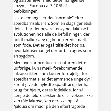
og asiater lever med dette manglende
enzym, i Europa ca. 3-10 % af
befolkningen.
Laktosemangel er det "normale" efter
spædbarnsalderen. Som en slags genetisk
defekt har det bevaret enzymet laktase i
evolutionen hos alle de befolkninger, der
holdt malkekvæg og importerede mælk
som føde. Det er også tilfældet hos os,
hvor laktasemangel derfor betragtes som
en sygdom.
Men hvorfor producerer naturen dette
udførlige, kun i mælk forekommende
luksussukker, som kun er fordøjeligt for
spædbarnet eller det ammende unge dyr?
For at give de nyfødte spædbørn, der har
brug for hjælp, deres fødekilde, for så
længe de ældre søskende eller voksne ikke
kan tåle laktose, kan der ikke opstå
"jalousi om mad" på den eftertragtede